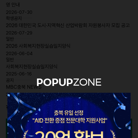
영 안내
2026-07-30
학생공지
2026 대한민국 도시·지역혁신 산업박람회 자원봉사자 모집 공고
2026-07-29
일반
2026 사회복지현장실습일지양식
2026-06-04
일반
사회복지현장실습일지양식
2025-06-16
공지
POPUP
ZONE
MBC충북 NEWS
2025-03-20
학과소개
학과소개
교육과정