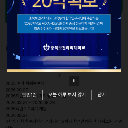
교수소개
구인구직
이달의 학사일정
navigate_before
2026.
08
navigate_next
2025 후기 학위수여식
2026.08.07
오늘 하루 보지 않기
닫기
팝업
1
건
2026학년도 2학기 재학생 등록기간
2026.08.21 ~ 2026.08.28
2026학년도 2학기 개강
2026.08.31
2학기 재학생 수강신청 정정기간, 2학기 학점인정원, 학점취소원, 전과